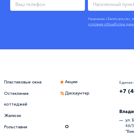
Нажимая «Записаться», 
условия обработки дан
Акции
Пластиковые окна
Единая 
+7 (
Дискаунтер
Остекление
коттеджей
Влади
Жалюзи
ул. 
46/
О
Рольставни
"Вик