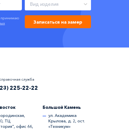
Вид изделия
я принимаю
Записаться на замер
ных
справочная служба
423) 225-22-22
восток
Большой Камень
Бородинская,
ул. Академика
50, ТЦ
Крылова, д. 2, ост.
тория", офис 66,
«Техникум»