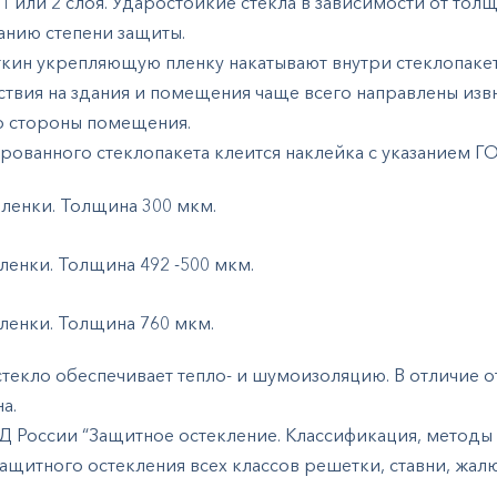
 1 или 2 слоя. Ударостойкие стекла в зависимости от то
танию степени защиты.
ин укрепляющую пленку накатывают внутри стеклопакета
ствия на здания и помещения чаще всего направлены изв
со стороны помещения.
рованного стеклопакета клеится наклейка с указанием ГО
пленки. Толщина 300 мкм.
ленки. Толщина 492 -500 мкм.
ленки. Толщина 760 мкм.
екло обеспечивает тепло- и шумоизоляцию. В отличие о
а.
 России “Защитное остекление. Классификация, методы
е защитного остекления всех классов решетки, ставни, жа