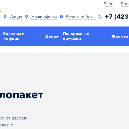
Блог
Про
+7 (423
Акции
Наши офисы
Режим работы
Балконы и
Панорамные
Двери
Жалюзи
лоджии
витражи
лопакет
е от взлома,
олки с