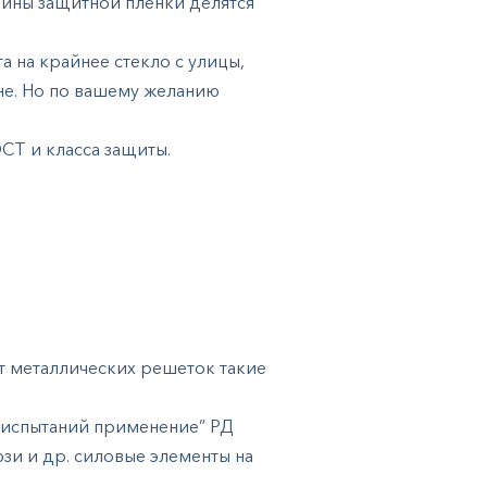
лщины защитной пленки делятся
 на крайнее стекло с улицы,
не. Но по вашему желанию
СТ и класса защиты.
т металлических решеток такие
 испытаний применение” РД
люзи и др. силовые элементы на