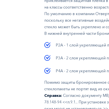
приклеивается защитная пленка в
на классы соответственно возрас
По умолчанию в компании Отвертк
поскольку все негативные воздей
стекло может быть укреплено и 
В нижней внутренней части брони
Р2А - 1 слой укрепляющей 
Р3А - 2 слоя укрепляющей п
Р4А - 2 слоя укрепляющей п
Помимо защиты бронированное ст
стеклопакеты не портят вид из окн
Справка:
Согласно документу МВД
78.148-94 <<п.9.1... При установк
окна могут не устанавливаться. >>