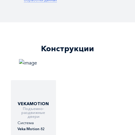
Конструкции
VEKAMOTION
Подъемно-
раздвижные
двери
Система
С
Veka Motion 82
So