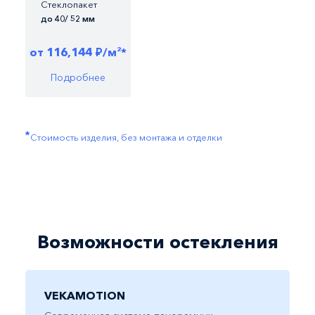
Стеклопакет
С
до 40/ 52 мм
4
от
116,144
/м
2
*
от
₽
Подробнее
*
Стоимость изделия, без монтажа и отделки
Возможности остекления
VEKAMOTION
V