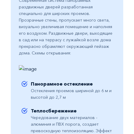
Современная система панорамных
P
раздвижных дверей разработанная
п
специально для широких проемов.
п
Прозрачные стены, пропускает много света,
п
визуально увеличивая помещение и наполняя
б
его воздухом. Раздвижные двери, выходящие
о
в сад или на террасу с лужайкой возле дома
д
прекрасно обрамляют окружающий пейзаж
с
дома. Схемы открывания:
с
V
о
с
э
Панорамное остекление
С
​Остекления проемов шириной до 6 м и
высотой до 2,7 м
Теплосбережение
​Чередование двух материалов -
алюминия и ПВХ порога, создает
превосходную теплоизоляцию. Эффект