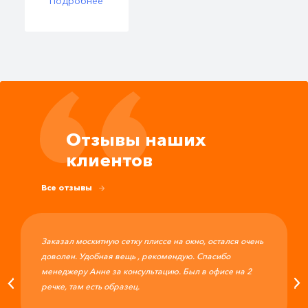
Подробнее
Отзывы наших
клиентов
Все отзывы
Заказал москитную сетку плиссе на окно, остался очень
доволен. Удобная вещь , рекомендую. Спасибо
менеджеру Анне за консультацию. Был в офисе на 2
речке, там есть образец.