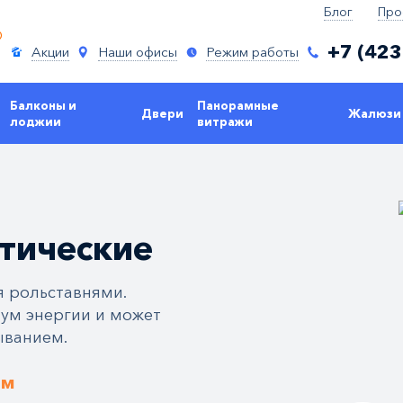
Блог
Про
+7 (423
Акции
Наши офисы
Режим работы
Балконы и
Панорамные
Двери
Жалюзи
лоджии
витражи
тические
 рольставнями.
ум энергии и может
ыванием.
.м