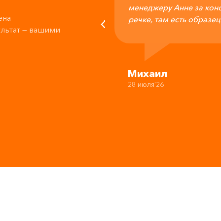
менеджеру Анне за конс
ена
речке, там есть образец
ультат — вашими
Михаил
28 июля'26