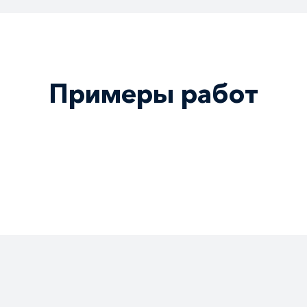
невозможно, взл
аны в проем, повредить
ь более высокого уровня.
Примеры работ