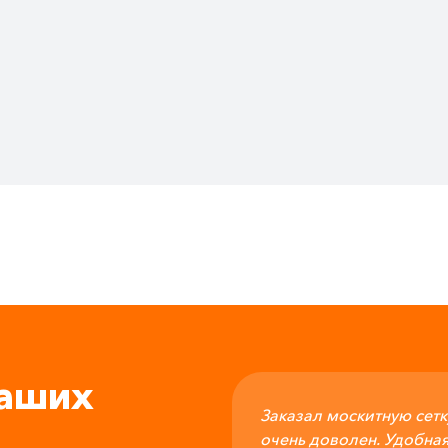
аших
Заказал москитную сетк
очень доволен. Удобна